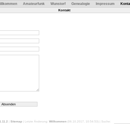
illkommen
Amateurfunk
Wunstorf
Genealogie
Impressum
Konta
Kontakt
1.11.2
|
Sitemap
| Letzte Änderung:
Willkommen
(06.10.2017, 10:54:53) | Suche: