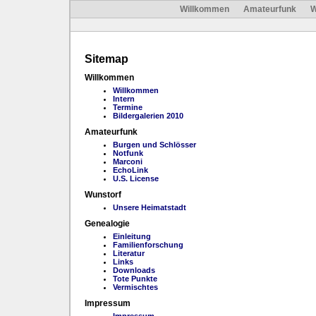
Willkommen
Amateurfunk
W
Sitemap
Willkommen
Willkommen
Intern
Termine
Bildergalerien 2010
Amateurfunk
Burgen und Schlösser
Notfunk
Marconi
EchoLink
U.S. License
Wunstorf
Unsere Heimatstadt
Genealogie
Einleitung
Familienforschung
Literatur
Links
Downloads
Tote Punkte
Vermischtes
Impressum